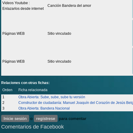
Videos Youtube :
Canción Bandera del amor
Enlazarlos desde internet
Páginas WEB
Sitio vinculado
Páginas WEB
Sitio vinculado
Relaciones con otras fichas:
Orden
Ficha relacionada
1
Obra Abierta: Sube, sube, sube tu versión
2
Constructor de ciudadanía: Manuel Joaquín del Corazón de Jesús Bel
3
Obra Abierta: Bandera Nacional
Inicie sesión
o
regístrese
para comentar
Comentarios de Facebook